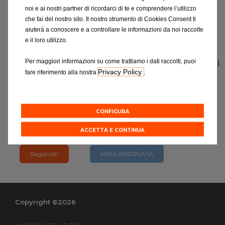
Contattaci
Entrare nella rete Eurorepar Car Service
noi e ai nostri partner di ricordarci di te e comprendere l’utilizzo
significa diventare parte di un network
che fai del nostro sito. Il nostro strumento di Cookies Consent ti
strutturato e professionale. La tua azienda
aiuterà a conoscere e a controllare le informazioni da noi raccolte
Tutti i garage
avrà accesso alla nostro ricco magazzino di
e il loro utilizzo.
ricambi, nonché alla nostra rete di
Entra nella rete
Per maggiori informazioni su come trattiamo i dati raccolti, puoi
distribuzione, al supporto tecnico e a materiali
Privacy Policy
fare riferimento alla nostra
.
di marketing centralizzati. Il risultato? La tua
azienda potrà presentarsi sul mercato con un
prodotto competitivo e di qualità.
CONFIGURA
Sarai contattato da un nostro consulente.
ACCETTA E CONTINUA
Registrati
AREA RISERVATA
Copyright ©2026