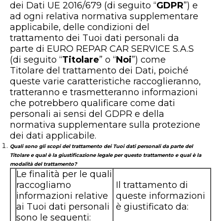
Contattaci
dei Dati UE 2016/679 (di seguito “
GDPR
”) e
ad ogni relativa normativa supplementare
applicabile, delle condizioni del
Tutti i garage
trattamento dei Tuoi dati personali da
parte di EURO REPAR CAR SERVICE S.A.S
Entra nella rete
(di seguito “
Titolare
” o “
Noi
”) come
Titolare del trattamento dei Dati, poiché
queste varie caratteristiche raccoglieranno,
tratteranno e trasmetteranno informazioni
che potrebbero qualificare come dati
personali ai sensi del GDPR e della
normativa supplementare sulla protezione
dei dati applicabile.
Quali sono gli scopi del trattamento dei Tuoi dati personali da parte del
Titolare e qual è la giustificazione legale per questo trattamento e qual è la
modalità del trattamento?
Le finalità per le quali
raccogliamo
Il trattamento di
informazioni relative
queste informazioni
ai Tuoi dati personali
è giustificato da:
sono le seguenti: