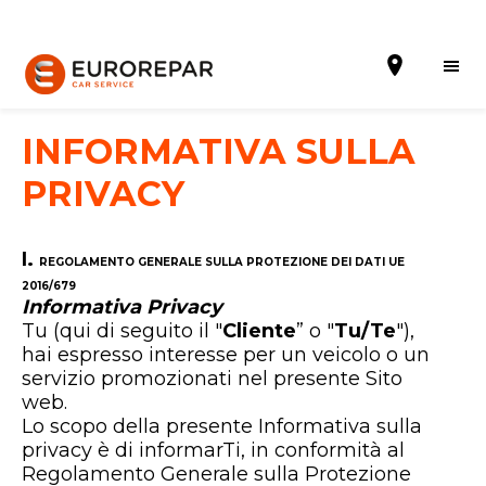
INFORMATIVA SULLA
PRIVACY
Prenota un appuntamento
I.
REGOLAMENTO GENERALE SULLA PROTEZIONE DEI DATI UE
Richiedi un preventivo
2016/679
Informativa Privacy
Chi siamo
Tu (qui di seguito il "
Cliente
” o "
Tu/Te
"),
hai espresso interesse per un veicolo o un
PROMOZIONI
servizio promozionati nel presente Sito
web.
SERVIZI
Lo scopo della presente Informativa sulla
privacy è di informarTi, in conformità al
RICAMBI MULTIMARCA EUROREPAR
Regolamento Generale sulla Protezione