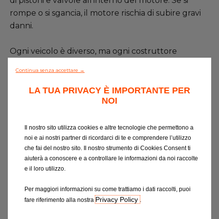
di pistoni e valvole all’interno del motore. Se si
Contattaci
rompe o si sgancia, il motore rischia di subire gravi
danni.
Tutti i garage
Ogni veicolo è diverso, ma ogni costruttore
Entra nella rete
consiglia di sostituire la cinghia di distribuzione
Continua senza accettare →
dopo un certo periodo o una certa quantità di
chilometri percorsi. È importante seguire queste
LA TUA PRIVACY È IMPORTANTE PER
NOI
raccomandazioni, poiché non è facile capire
quando la cinghia di distribuzione sta per guastarsi.
Il nostro sito utilizza cookies e altre tecnologie che permettono a
noi e ai nostri partner di ricordarci di te e comprendere l’utilizzo
In generale i costruttori consigliano di sostituirla tra
che fai del nostro sito. Il nostro strumento di Cookies Consent ti
i 100.000 e i 160.000 chilometri. Su alcuni veicoli, la
aiuterà a conoscere e a controllare le informazioni da noi raccolte
sostituzione della cinghia può comportare la
e il loro utilizzo.
sostituzione anche di altri elementi, ad esempio la
Per maggiori informazioni su come trattiamo i dati raccolti, puoi
pompa dell’acqua.
Privacy Policy
fare riferimento alla nostra
.