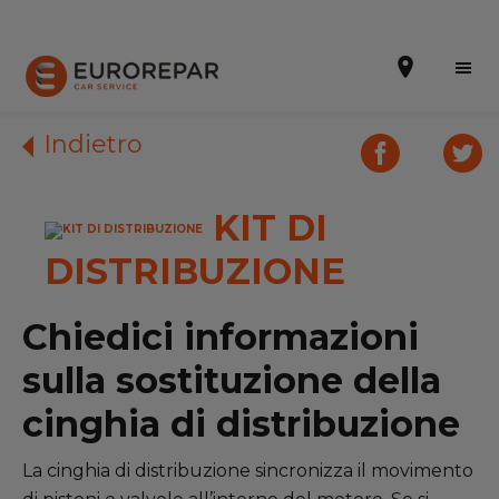
Indietro
KIT DI
Prenota un appuntamento
DISTRIBUZIONE
Richiedi un preventivo
Chi siamo
Chiedici informazioni
PROMOZIONI
sulla sostituzione della
cinghia di distribuzione
SERVIZI
RICAMBI MULTIMARCA EUROREPAR
La cinghia di distribuzione sincronizza il movimento